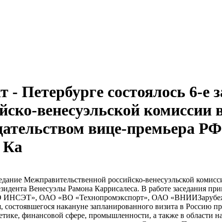
т - Петербурге состоялось 6-е 
ско-венесуэльской комиссии в
едательством вице-премьера РФ
 Ка
 заседание Межправительственной российско-венесуэльской комис
езидента Венесуэлы Рамона Каррисалеса. В работе заседания 
О ИНСЭТ», ОАО «ВО «Технопромэкспорт», ОАО «ВНИИЗарубеж
я, состоявшегося накануне запланированного визита в Россию п
етике, финансовой сфере, промышленности, а также в области н