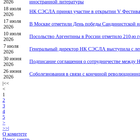
2026
иностранной литературы
18 июля
НК СЭСЛА принял участие в открытии V Фестивал
2026
17 июля
В Москве отметили День победы Сандинистской н
2026
10 июля
Посольство Аргентины в России отметило 210-ю 
2026
7 июля
Генеральный директор НК СЭСЛА выступила с лек
2026
30 июня
Подписание соглашения о сотрудничестве межд
2026
26 июня
Соболезнования в связи с кончиной революционно
2026
|
<<
<
1
2
3
4
5
>
>>
|
О комитете
Пресс-центр