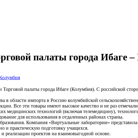
орговой палаты города Ибаге –
ми Торговой палаты города Ибаге (Колумбия). С российской сто
а в области импорта в Россию колумбийской сельскохозяйственн
кции. Все эти товары имеют высокое качество и не раз отмечал
ких медицинских технологий (включая телемедицину), технологи
дование для использования в отдаленных районах страны.
образования. Компания «Виртуальные лаборатории» представила 
 но и практическую подготовку учащихся.
 и реализации проектов на взаимовыгодной основе.